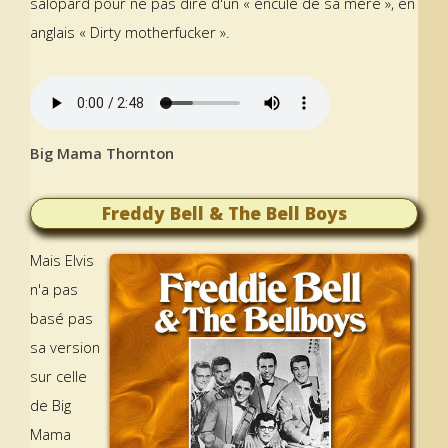
salopard pour ne pas dire d'un « enculé de sa mère », en
anglais « Dirty motherfucker ».
Big Mama Thornton
Freddy Bell & The Bell Boys
Mais Elvis
n'a pas
basé pas
sa version
sur celle
de Big
Mama