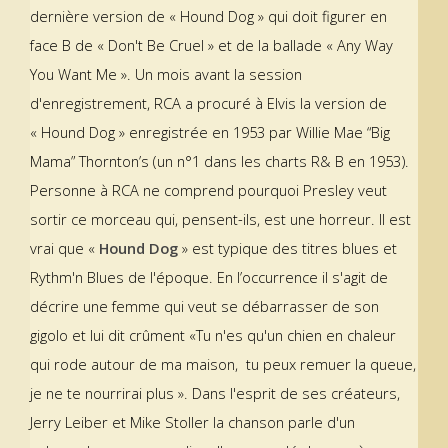
dernière version de « Hound Dog » qui doit figurer en
face B de « Don't Be Cruel » et de la ballade « Any Way
You Want Me ». Un mois avant la session
d'enregistrement, RCA a procuré à Elvis la version de
« Hound Dog » enregistrée en 1953 par Willie Mae “Big
Mama” Thornton’s (un n°1 dans les charts R& B en 1953).
Personne à RCA ne comprend pourquoi Presley veut
sortir ce morceau qui, pensent-ils, est une horreur. Il est
vrai que «
Hound Dog
» est typique des titres blues et
Rythm'n Blues de l'époque. En l’occurrence il s'agit de
décrire une femme qui veut se débarrasser de son
gigolo et lui dit crûment «Tu n'es qu'un chien en chaleur
qui rode autour de ma maison, tu peux remuer la queue,
je ne te nourrirai plus ». Dans l'esprit de ses créateurs,
Jerry Leiber et Mike Stoller la chanson parle d'un