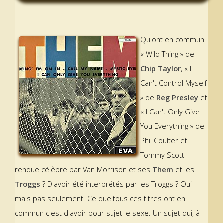
Qu'ont en commun
« Wild Thing » de
Chip Taylor
, « I
Can't Control Myself
» de
Reg Presley
et
« I Can't Only Give
You Everything » de
Phil Coulter et
Tommy Scott
rendue célèbre par Van Morrison et ses
Them
et les
Troggs
? D'avoir été interprétés par les Troggs ? Oui
mais pas seulement. Ce que tous ces titres ont en
commun c'est d'avoir pour sujet le sexe. Un sujet qui, à