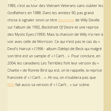
1983, c'est au tour des Vietnam Veterans sans oublier les
Godfathers en 1988. Dans les années 90, pas grand
chose à signaler sinon un titre
éponyme
de Willy Deville
sur l'album de 1992,
Backstreet Of Desire
et une reprise
des Mystic Eyes (1993). Mais la chanson de Willy n'a rien à
voir avec celle de Morrison. Ce qui n'est pas le cas du «
Devil's Haircut » (1996 - album
Odelay
) de Beck qui malgré
son titre est un sample d' « I Can't... ». Pour conclure, en
2004, les canadiens Les Terribles font leur version du «
Chante » de Ronnie Bird qui est, on le rappelle, la reprise
francisée d' « I Can't... ». Ah oui, on n'oubliera pas que
REM
fait aussi sa version d' « I Can't... » sur scène.