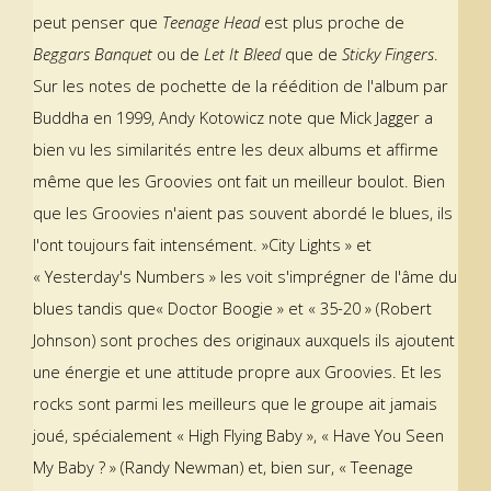
peut penser que
Teenage Head
est plus proche de
Beggars Banquet
ou de
Let It Bleed
que de
Sticky Fingers
.
Sur les notes de pochette de la réédition de l'album par
Buddha en 1999, Andy Kotowicz note que Mick Jagger a
bien vu les similarités entre les deux albums et affirme
même que les Groovies ont fait un meilleur boulot. Bien
que les Groovies n'aient pas souvent abordé le blues, ils
l'ont toujours fait intensément. »City Lights » et
« Yesterday's Numbers » les voit s'imprégner de l'âme du
blues tandis que« Doctor Boogie » et « 35-20 » (Robert
Johnson) sont proches des originaux auxquels ils ajoutent
une énergie et une attitude propre aux Groovies. Et les
rocks sont parmi les meilleurs que le groupe ait jamais
joué, spécialement « High Flying Baby », « Have You Seen
My Baby ? » (Randy Newman) et, bien sur, « Teenage