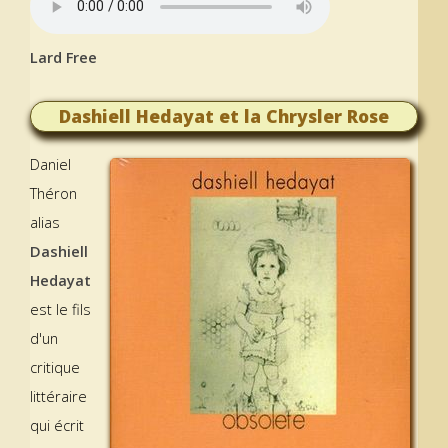
Lard Free
Dashiell Hedayat et la Chrysler Rose
Daniel
Théron
alias
Dashiell
Hedayat
est le fils
d'un
critique
littéraire
qui écrit