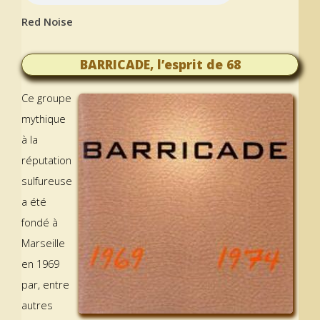
Red Noise
BARRICADE, l’esprit de 68
Ce groupe
mythique
à la
réputation
sulfureuse
a été
fondé à
Marseille
en 1969
par, entre
autres