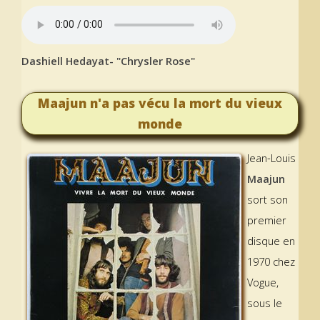
Dashiell Hedayat- "Chrysler Rose"
Maajun n'a pas vécu la mort du vieux
monde
Jean-Louis
Maajun
sort son
premier
disque en
1970 chez
Vogue,
sous le