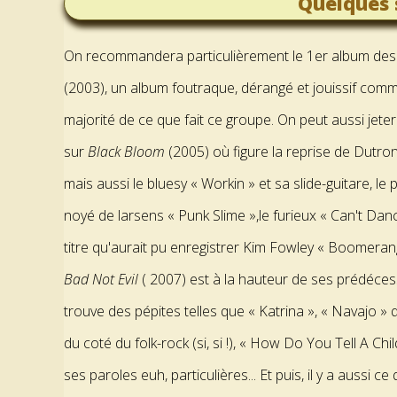
Quelques 
On recommandera particulièrement le 1er album des 
(2003), un album foutraque, dérangé et jouissif comm
majorité de ce que fait ce groupe. On peut aussi jeter
sur
Black Bloom
(2005) où figure la reprise de Dutro
mais aussi le bluesy « Workin » et sa slide-guitare, le
noyé de larsens « Punk Slime »,le furieux « Can't Dan
titre qu'aurait pu enregistrer Kim Fowley « Boomeran
Bad Not Evil
( 2007) est à la hauteur de ses prédéces
trouve des pépites telles que « Katrina », « Navajo » 
du coté du folk-rock (si, si !), « How Do You Tell A 
ses paroles euh, particulières... Et puis, il y a aussi c