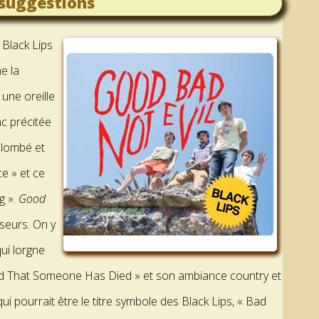
suggestions
Black Lips
e la
 une oreille
nc précitée
 plombé et
ce » et ce
g ».
Good
seurs. On y
qui lorgne
Child That Someone Has Died » et son ambiance country et
e qui pourrait être le titre symbole des Black Lips, « Bad