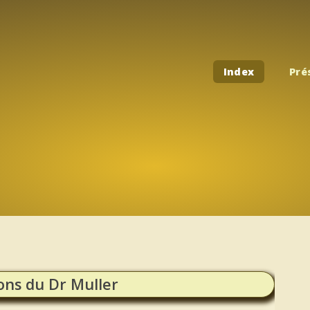
Index
Pré
ons du Dr Muller